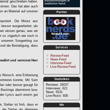
Auszeichnungen in
terial geschrieben haben.
weiblicher Hand
 können. Das hat aber auch
en an Material auf unseren
Partner
poniert. Die Mixtur aus
 besser ausgearbeitet, als
 wir wissen genau, was wir
t so zögerlich wie noch in
 unserem Songwriting zur
und die Bestätigung, dass
Services
Review-Feed
News-Feed
bewährt und vermisst Herr
Interview-Feed
Live-Review-Feed
ns Wunsch, eine Entlastung
Statistiken
ntrieren konnte. Mit Sam
Reviews: 26037
fan oder besser gesagt für
Interviews: 621
e Backings übernimmt bzw.
News: 5531
 der Lyrics auch enorm gut
Live-Rezis: 605
, Stefan ist froh, dass er
Wir
 die Stefan als alleinigen