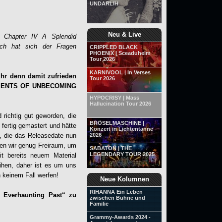
UNDARLIH
Neu & Live
: Chapter IV A Splendid
rich hat sich der Fragen
CRIPPLED BLACK
PHOENIX | Sceaduhelm
Tour 2026
KARNIVOOL | In Verses
ihr denn damit zufrieden
Tour 2026
RAGMENTS OF UNBECOMING
HYPOCRISY | Mass
Hallucination Tour 2026
 richtig gut geworden, die
BRÖSELMASCHINE |
 fertig gemastert und hätte
Konzert in Lichtentanne
, die das Releasedate nun
2026
ten wir genug Freiraum, um
SABATON | THE
LEGENDARY TOUR 2025
t bereits neuem Material
hen, daher ist es um uns
n keinem Fall werfen!
Neue Kolumnen
RIHANNA Ein Leben
e Everhaunting Past“ zu
zwischen Bühne und
Familie
Grammy-Awards 2024 -