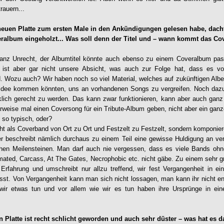
auern...
 neuen Platte zum ersten Male in den Ankündigungen gelesen habe, dachte 
ralbum eingeholzt... Was soll denn der Titel und – wann kommt das C
anz Unrecht, der Albumtitel könnte auch ebenso zu einem Coveralbum pas
 ist aber gar nicht unsere Absicht, was auch zur Folge hat, dass es v
 Wozu auch? Wir haben noch so viel Material, welches auf zukünftigen Albe
e Idee kommen könnten, uns an vorhandenen Songs zu vergreifen. Noch dazu
rklich gerecht zu werden. Das kann zwar funktionieren, kann aber auch gan
rweise mal einen Coversong für ein Tribute-Album geben, nicht aber ein ganz
 so typisch, oder?
cht als Coverband von Ort zu Ort und Festzelt zu Festzelt, sondern komponier
er beschreibt nämlich durchaus zu einem Teil eine gewisse Huldigung an ve
chen Meilensteinen. Man darf auch nie vergessen, dass es viele Bands ohne
ated, Carcass, At The Gates, Necrophobic etc. nicht gäbe. Zu einem sehr groß
 Erfahrung und umschreibt nur allzu treffend, wir fest Vergangenheit in e
usst. Von Vergangenheit kann man sich nicht lossagen, man kann ihr nicht 
ir etwas tun und vor allem wie wir es tun haben ihre Ursprünge in ein
 Platte ist recht schlicht geworden und auch sehr düster – was hat es d