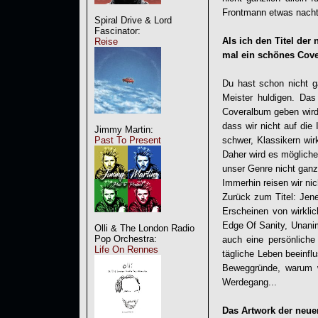
Frontmann etwas nachtr
Spiral Drive & Lord
Fascinator:
Als ich den Titel der
Reise
mal ein schönes Cove
Du hast schon nicht g
Meister huldigen. Das
Coveralbum geben wird.
dass wir nicht auf di
Jimmy Martin:
schwer, Klassikern wi
Past To Present
Daher wird es mögliche
unser Genre nicht ganz
Immerhin reisen wir ni
Zurück zum Titel: Jen
Erscheinen von wirkli
Edge Of Sanity, Unanim
Olli & The London Radio
Pop Orchestra:
auch eine persönliche
Life On Rennes
tägliche Leben beeinfl
Beweggründe, warum w
Werdegang...
Das Artwork der neuen