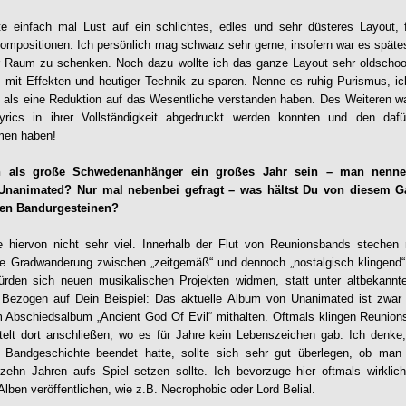
te einfach mal Lust auf ein schlichtes, edles und sehr düsteres Layout,
kompositionen. Ich persönlich mag schwarz sehr gerne, insofern war es spätes
aum zu schenken. Noch dazu wollte ich das ganze Layout sehr oldschool-
s mit Effekten und heutiger Technik zu sparen. Nenne es ruhig Purismus, ic
 als eine Reduktion auf das Wesentliche verstanden haben. Des Weiteren w
Lyrics in ihrer Vollständigkeit abgedruckt werden konnten und den da
men haben!
 als große Schwedenanhänger ein großes Jahr sein – man nenne
nanimated? Nur mal nebenbei gefragt – was hältst Du von diesem 
ten Bandurgesteinen?
te hiervon nicht sehr viel. Innerhalb der Flut von Reunionsbands stechen 
die Gradwanderung zwischen „zeitgemäß“ und dennoch „nostalgisch klingend“
würden sich neuen musikalischen Projekten widmen, statt unter altbekann
 Bezogen auf Dein Beispiel: Das aktuelle Album von Unanimated ist zwar 
em Abschiedsalbum „Ancient God Of Evil“ mithalten. Oftmals klingen Reunion
stelt dort anschließen, wo es für Jahre kein Lebenszeichen gab. Ich denke
e Bandgeschichte beendet hatte, sollte sich sehr gut überlegen, ob man
zehn Jahren aufs Spiel setzen sollte. Ich bevorzuge hier oftmals wirklich
Alben veröffentlichen, wie z.B. Necrophobic oder Lord Belial.