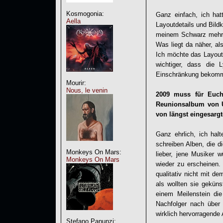
Kosmogonia:
Ganz einfach, ich hat
Aella
Layoutdetails und Bild
meinem Schwarz mehr R
Was liegt da näher, al
Ich möchte das Layout
wichtiger, dass die 
Einschränkung bekom
Mourir:
Nous, le venin
2009 muss für Euch
Reunionsalbum von U
von längst eingesarg
Ganz ehrlich, ich hal
schreiben Alben, die 
Monkeys On Mars:
lieber, jene Musiker 
Monkeys On Mars
wieder zu erscheinen.
qualitativ nicht mit d
als wollten sie gekün
einem Meilenstein di
Nachfolger nach über 
wirklich hervorragende 
Stefano Panunzi: