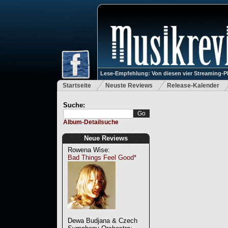
Lese-Empfehlung: Von diesen vier Streaming-P
Startseite
Neuste Reviews
Release-Kalender
Suche:
Album-Detailsuche
Neue Reviews
Rowena Wise:
Bad Things Feel Good*
Dewa Budjana & Czech