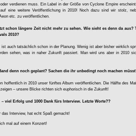
 oder verdienen muss. Ein Label in der Größe von Cyclone Empire erscheint
auf eine weitere Veröffentlichung in 2010! Noch dazu sind wir stolz, n
eon etc. zu veröffentlichen.
tzt schon längere Zeit nicht mehr zu sehen. Wie sieht es denn da aus? 
vals 2010?
es ist auch tatsächlich schon in der Planung. Wenig ist aber bisher wirklich sp
rden sehen, was in naher Zukunft passiert. Man wird uns aber in 2010 sich
 Band denn noch geplant? Sachen die ihr unbedingt noch machen müss
hoffentlich in 2010 unser fünftes Album veröffentlichen. Die Hälfte des Mater
 zeigen – unsere Blicke richten sich euphorisch in die Zukunft!
 – viel Erfolg und 1000 Dank fürs Interview. Letzte Worte??
r das Interview, hat echt Spaß gemacht!
sich mal auf einem Konzert!