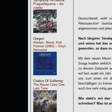
Symphony Orchestra:
PragueNayama – die
zweite
Deutschlands wohl s
Retrospection“ lauts
angenommen und plauder
Nach längerer Sendep
Oregon:
Always, Never, And
und wieso hat das s
Forever (1992) – Vinyl-
geworden, so dass ma
Remaster
Mit dem neuen Album s
Songs knallen wirklich
zu diesem Zeitpunkt a
auf fast exakt ein Jah
uns zum einen mit de
Chalice Of Suffering:
beschäftigen zu könn
The Raven Cries One
auch live sehr ruhig g
Last Time
Wie steht's mit den
schreiben? Was ist 