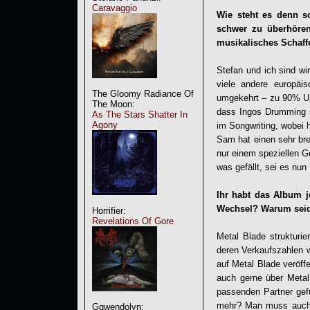
Caravaggio
Wie steht es denn s
schwer zu überhören
musikalisches Schaff
Stefan und ich sind wi
viele andere europäi
The Gloomy Radiance Of
umgekehrt – zu 90% U
The Moon:
dass Ingos Drumming si
As The Stars Shatter In
Agony
im Songwriting, wobei
Sam hat einen sehr br
nur einem speziellen Ge
was gefällt, sei es nun
Ihr habt das Album j
Wechsel? Warum seid 
Horrifier:
Revelations Of Gore
Metal Blade strukturi
deren Verkaufszahlen we
auf Metal Blade veröffe
auch gerne über Metal
passenden Partner gef
mehr? Man muss auch d
Ggwendolyn: