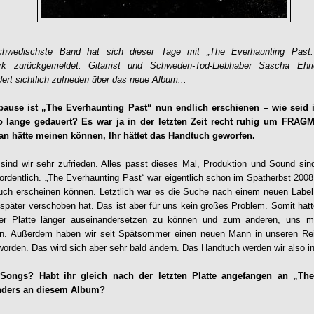
chwedischste Band hat sich dieser Tage mit „The Everhaunting Past
tark zurückgemeldet. Gitarrist und Schweden-Tod-Liebhaber Sascha Eh
t sichtlich zufrieden über das neue Album...
ause ist „The Everhaunting Past“ nun endlich erschienen – wie seid 
o lange gedauert? Es war ja in der letzten Zeit recht ruhig um F
n hätte meinen können, Ihr hättet das Handtuch geworfen.
ind wir sehr zufrieden. Alles passt dieses Mal, Produktion und Sound sind
 ordentlich. „The Everhaunting Past“ war eigentlich schon im Spätherbst 2008
uch erscheinen können. Letztlich war es die Suche nach einem neuen Label
r später verschoben hat. Das ist aber für uns kein großes Problem. Somit hat
r Platte länger auseinandersetzen zu können und zum anderen, uns mi
en. Außerdem haben wir seit Spätsommer einen neuen Mann in unseren Rei
eworden. Das wird sich aber sehr bald ändern. Das Handtuch werden wir also i
 Songs? Habt ihr gleich nach der letzten Platte angefangen an „Th
anders an diesem Album?