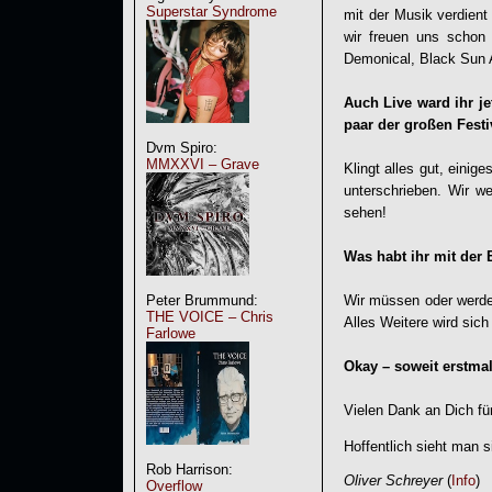
Superstar Syndrome
mit der Musik verdient
wir freuen uns schon 
Demonical, Black Sun A
Auch Live ward ihr je
paar der großen Festi
Dvm Spiro:
MMXXVI – Grave
Klingt alles gut, einig
unterschrieben. Wir we
sehen!
Was habt ihr mit der
Wir müssen oder werden 
Peter Brummund:
THE VOICE – Chris
Alles Weitere wird sich
Farlowe
Okay – soweit erstmal
Vielen Dank an Dich fü
Hoffentlich sieht man 
Rob Harrison:
Oliver Schreyer
(
Info
)
Overflow