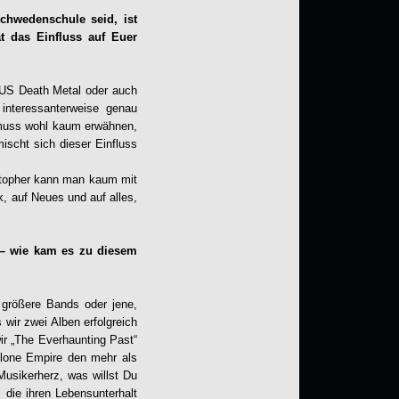
hwedenschule seid, ist
t das Einfluss auf Euer
l US Death Metal oder auch
interessanterweise genau
muss wohl kaum erwähnen,
ischt sich dieser Einfluss
stopher kann man kaum mit
k, auf Neues und auf alles,
 – wie kam es zu diesem
 größere Bands oder jene,
 wir zwei Alben erfolgreich
wir „The Everhaunting Past“
clone Empire den mehr als
usikerherz, was willst Du
die ihren Lebensunterhalt