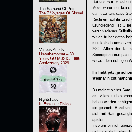
Bei uns war es schon 
Meist waren nur keine 
The Samurai Of Prog:
The 7 Voyages Of Sinbad
damit zu tun, dass Ste
Rechnern auf ihr Ersch
Grundlegend ist „The
verschiedenen Stilisti
wir es früher getan ha
musikalisch umsetzen w
2002. Allein die Tat
Various Artists:
Unvorherhörbar – 30
Speerspitze europäisc
Years GO MUSIC, 1996
wir auf dem richtigen 
Anniversary 2026
Ihr habt jetzt ja sch
Weimar nicht manchm
Du meinst sicher Sam! 
am Mikro zu bekommen
Nightshade:
haben wir den richtige
In Essence Divided
die gesamte Band und 
sich mit Sam gesanglic
spielen.
Insofern bin ich überz
nicht gänzlich allein 