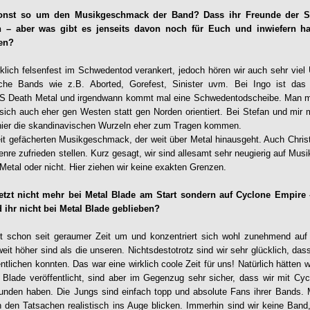
onst so um den Musikgeschmack der Band? Dass ihr Freunde der Sc
 – aber was gibt es jenseits davon noch für Euch und inwiefern ha
en?
rklich felsenfest im Schwedentod verankert, jedoch hören wir auch sehr vie
sche Bands wie z.B. Aborted, Gorefest, Sinister uvm. Bei Ingo ist das 
S Death Metal und irgendwann kommt mal eine Schwedentodscheibe. Man 
ch auch eher gen Westen statt gen Norden orientiert. Bei Stefan und mir m
 hier die skandinavischen Wurzeln eher zum Tragen kommen.
eit gefächerten Musikgeschmack, der weit über Metal hinausgeht. Auch Chri
nre zufrieden stellen. Kurz gesagt, wir sind allesamt sehr neugierig auf Musi
 Metal oder nicht. Hier ziehen wir keine exakten Grenzen.
etzt nicht mehr bei Metal Blade am Start sondern auf Cyclone Empire
ihr nicht bei Metal Blade geblieben?
ert schon seit geraumer Zeit um und konzentriert sich wohl zunehmend auf
it höher sind als die unseren. Nichtsdestotrotz sind wir sehr glücklich, dass
ntlichen konnten. Das war eine wirklich coole Zeit für uns! Natürlich hätten 
 Blade veröffentlicht, sind aber im Gegenzug sehr sicher, dass wir mit Cy
unden haben. Die Jungs sind einfach topp und absolute Fans ihrer Bands. M
en Tatsachen realistisch ins Auge blicken. Immerhin sind wir keine Band, 