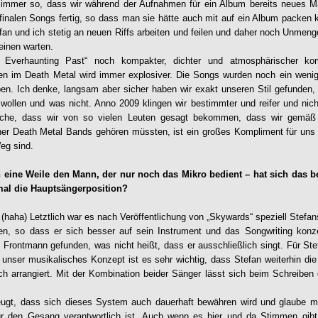
immer so, dass wir während der Aufnahmen für ein Album bereits neues Ma
finalen Songs fertig, so dass man sie hätte auch mit auf ein Album packen
fan und ich stetig an neuen Riffs arbeiten und feilen und daher noch Unmeng
einen warten.
 Everhaunting Past“ noch kompakter, dichter und atmosphärischer kom
ken im Death Metal wird immer explosiver. Die Songs wurden noch ein wenig
ben. Ich denke, langsam aber sicher haben wir exakt unseren Stil gefunden,
ollen und was nicht. Anno 2009 klingen wir bestimmter und reifer und nich
sache, dass wir von so vielen Leuten gesagt bekommen, dass wir gemäß
her Death Metal Bands gehören müssten, ist ein großes Kompliment für uns 
Weg sind.
on eine Weile den Mann, der nur noch das Mikro bedient – hat sich das 
al die Hauptsängerposition?
(haha) Letztlich war es nach Veröffentlichung von „Skywards“ speziell Stefa
, so dass er sich besser auf sein Instrument und das Songwriting konze
n Frontmann gefunden, was nicht heißt, dass er ausschließlich singt. Für Ste
unser musikalisches Konzept ist es sehr wichtig, dass Stefan weiterhin di
h arrangiert. Mit der Kombination beider Sänger lässt sich beim Schreiben
eugt, dass sich dieses System auch dauerhaft bewähren wird und glaube mir
für den Gesang verantwortlich ist. Auch wenn es hier und da Stimmen gibt,