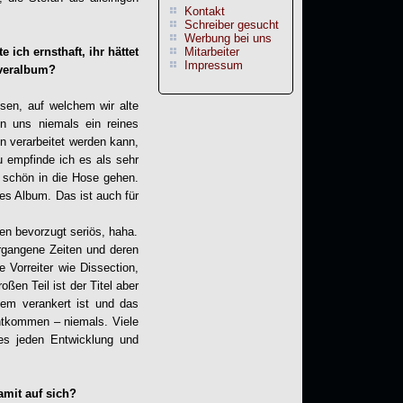
Kontakt
Schreiber gesucht
Werbung bei uns
ich ernsthaft, ihr hättet
Mitarbeiter
Impressum
overalbum?
sen, auf welchem wir alte
on uns niemals ein reines
n verarbeitet werden kann,
 empfinde ich es als sehr
z schön in die Hose gehen.
es Album. Das ist auch für
en bevorzugt seriös, haha.
rgangene Zeiten und deren
 Vorreiter wie Dissection,
en Teil ist der Titel aber
inem verankert ist und das
entkommen – niemals. Viele
es jeden Entwicklung und
amit auf sich?