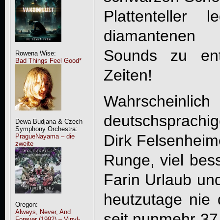
Plattenteller
diamantenen
Sounds zu ent
Rowena Wise:
Bad Things Feel Good*
Zeiten!
Wahrschei
deutschsprach
Dewa Budjana & Czech
Symphony Orchestra:
Dirk Felsenheim
PragueNayama – die
zweite
Runge, viel bess
Farin Urlaub un
heutzutage nie
Oregon:
Always, Never, And
seit nunmehr 37
Forever (1992) – Vinyl-