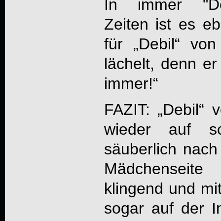
In immer "
D
Zeiten ist es e
für „
Debil
“ vo
lächelt, denn er
immer!“
FAZIT: „
Debil
“ 
wieder auf sc
säuberlich nach
Mädchenseite 
klingend und mit
sogar auf der I