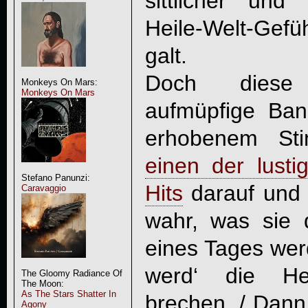
sittlicher und 
Heile-Welt-Gefü
galt.
Doch diese 
Monkeys On Mars:
Monkeys On Mars
aufmüpfige Band
erhobenem Sti
einen der lust
Stefano Panunzi:
Hits
darauf und
Caravaggio
wahr, was sie 
eines Tages werd
werd‘ die He
The Gloomy Radiance Of
The Moon:
As The Stars Shatter In
brechen, / Dann 
Agony