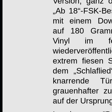
Version, ganz 
„Ab 18“-FSK-Be
mit einem Dow
auf 180 Gramm
Vinyl im fe
wiederveröffentl
extrem fiesen 
dem „Schlaflied
knarrende T
grauenhafter zu
auf der Ursprung