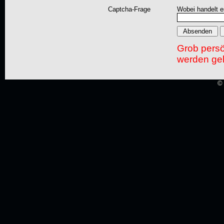
Captcha-Frage
Wobei handelt es
Grob pers
werden gel
© 