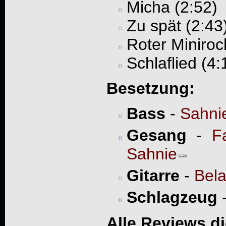
Micha (2:52)
Zu spät (2:43
Roter Miniroc
Schlaflied (4:
Besetzung:
Bass
-
Sahni
Gesang
-
F
Sahnie
Gitarre
-
Bela
Schlagzeug
Alle Reviews d