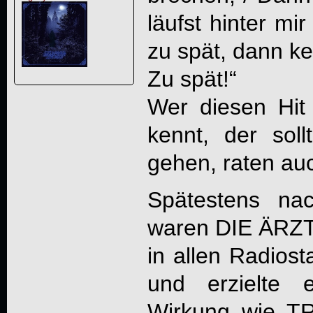
läufst hinter mi
zu spät, dann ke
Zu spät!“
Wer diesen Hit
kennt, der sol
gehen, raten a
Spätestens na
waren
DIE ÄRZ
in allen Radiost
und erzielte e
Wirkung wie T