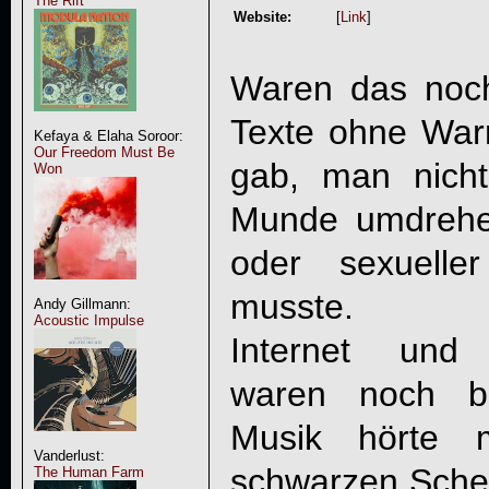
The Rift
Website:
[
Link
]
Waren das noch
Texte ohne War
Kefaya & Elaha Soroor:
Our Freedom Must Be
gab, man nich
Won
Munde umdrehen
oder sexueller
musste.
Andy Gillmann:
Acoustic Impulse
Internet und 
waren noch b
Musik hörte
Vanderlust:
schwarzen Schei
The Human Farm