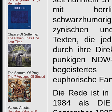
Remaster
mit herrli
schwarzhumo
zynischen u
Chalice Of Suffering:
Texten, die j
The Raven Cries One
Last Time
durch ihre Dire
punkigen NDW-
begeisterte
The Samurai Of Prog:
The 7 Voyages Of Sinbad
euphorische Fan
Die Rede ist in
1984 als
DI
Various Artists:
Unvorherhörbar – 30