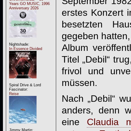
September 1982
Years GO MUSIC, 1996
Anniversary 2026
erstes Konzert 
besetzten Ha
gegeben hatten, 
Nightshade:
Album veröffent
In Essence Divided
Titel „
Debil
“ trug
frivol und unv
müssen.
Spiral Drive & Lord
Fascinator:
Reise
Nach „
Debil
“ wu
anders, denn w
eine
Claudia 
Jimmy Martin: