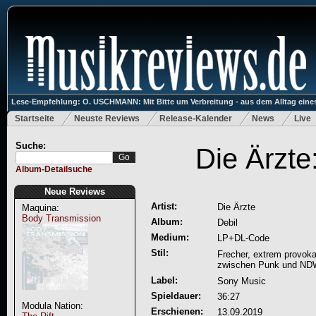
Lese-Empfehlung: O. USCHMANN: Mit Bitte um Verbreitung - aus dem Alltag eines
Startseite
Neuste Reviews
Release-Kalender
News
Live
Suche:
Die Ärzte
Album-Detailsuche
Neue Reviews
Artist:
Die Ärzte
Maquina:
Body Transmission
Album:
Debil
Medium:
LP+DL-Code
Stil:
Frecher, extrem provok
zwischen Punk und ND
Label:
Sony Music
Spieldauer:
36:27
Modula Nation:
Erschienen:
13.09.2019