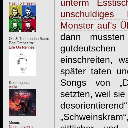
unterm Esstisch
Past To Present
unschuldiges
Monster auf‘s Ü
dann mussten
Olli & The London Radio
Pop Orchestra:
gutdeutsch
Life On Rennes
einschreiten, 
später taten u
Songs von „
D
Kosmogonia:
Aella
setzten, weil sie
desorientie
„Schweinskram“, 
Mourir:
Nous, le venin