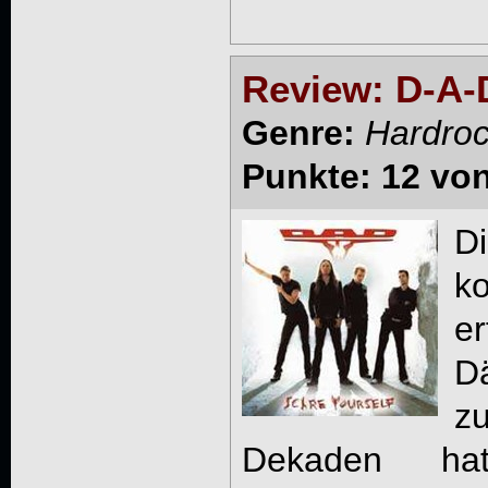
Review: D-A-D
Genre:
Hardro
Punkte: 12 vo
D
k
er
D
zu
Dekaden ha