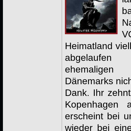
b
N
V
Heimatland viel
abgelaufen
ehemaligen
Dänemarks nicht
Dank. Ihr zehn
Kopenhagen 
erscheint bei u
wieder bei ein