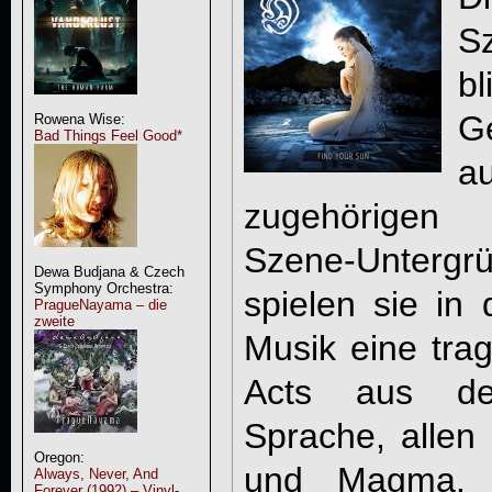
S
b
G
Rowena Wise:
Bad Things Feel Good*
a
zugehörigen 
Szene-Untergrü
Dewa Budjana & Czech
Symphony Orchestra:
spielen sie in 
PragueNayama – die
zweite
Musik eine tra
Acts aus de
Sprache, allen
Oregon:
und Magma.
Always, Never, And
Forever (1992) – Vinyl-