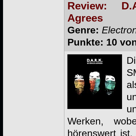
Review: D.
Agrees
Genre:
Electro
Punkte: 10 vo
D
S
a
un
un
Werken, wob
hörenswert ist.