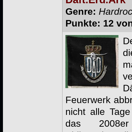
Genre:
Hardro
Punkte: 12 vo
D
d
m
v
D
Feuerwerk abbr
nicht alle Tag
das 2008er