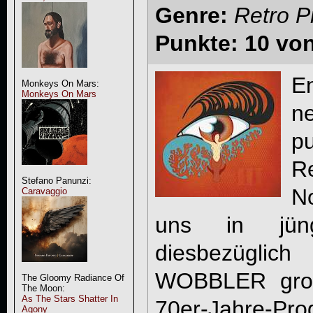
Genre:
Retro P
Punkte: 10 vo
E
Monkeys On Mars:
Monkeys On Mars
n
p
R
Stefano Panunzi:
N
Caravaggio
uns in jüng
diesbezüglic
WOBBLER groß
The Gloomy Radiance Of
The Moon:
As The Stars Shatter In
70er-Jahre-Pro
Agony