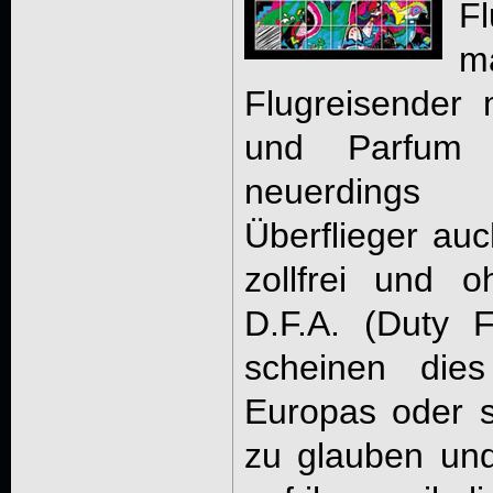
F
m
Flugreisender m
und Parfum 
neuerdings 
Überflieger auc
zollfrei und 
D.F.A. (Duty F
scheinen die
Europas oder 
zu glauben un