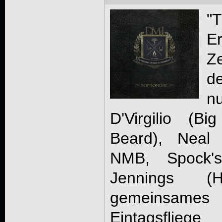
"
E
Z
d
n
D'Virgilio (B
Beard), Neal 
NMB, Spock'
Jennings (
gemeinsame
Eintagsfli