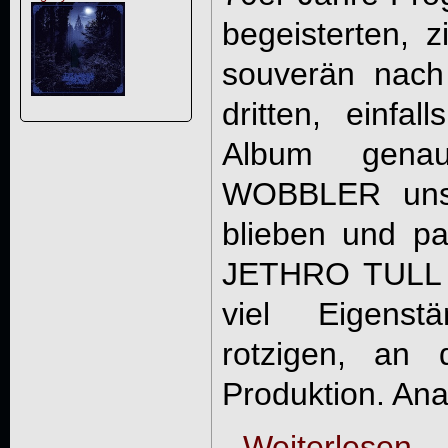
begeisterten,
souverän nach
dritten, einfal
Album gena
WOBBLER uns 
blieben und p
JETHRO TULL 
viel Eigenst
rotzigen, an 
Produktion. Ana
Weiterlesen ...