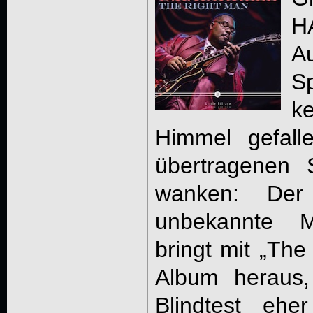
H
A
Sp
k
Himmel gefal
übertragenen 
wanken: Der
unbekannte 
bringt mit „The
Album heraus
Blindtest ehe