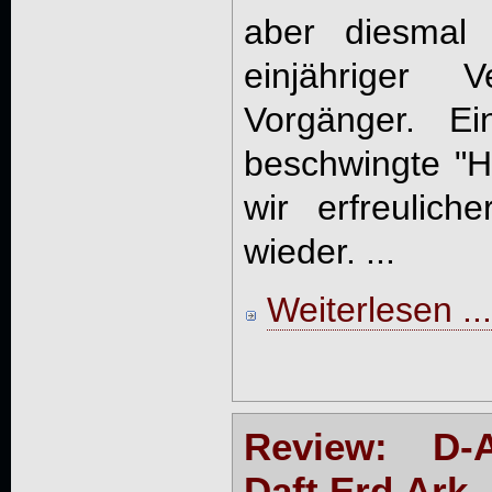
aber diesmal 
einjähriger 
Vorgänger. E
beschwingte "H
wir erfreulich
wieder. ...
Weiterlesen ...
Review: D-A
Daft.Erd.Ark