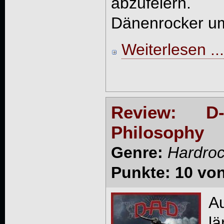
abzufeiern
Dänenrocker um 
Weiterlesen ...
Review: D
Philosophy
Genre:
Hardro
Punkte: 10 vo
A
lä