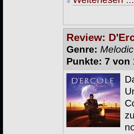
Review: D'Erc
Genre:
Melodic
Punkte: 7 von 
D
U
Co
z
n