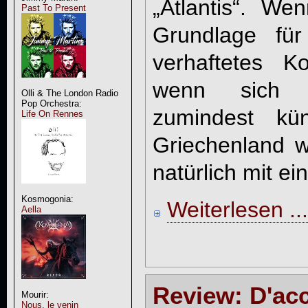
„Atlantis“. W
Past To Present
Grundlage fü
verhaftetes K
wenn sich f
Olli & The London Radio
Pop Orchestra:
zumindest kün
Life On Rennes
Griechenland 
natürlich mit e
Kosmogonia:
Weiterlesen ...
Aella
Review: D'acco
Mourir:
Nous, le venin