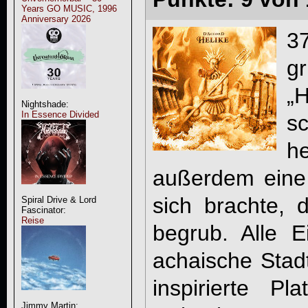
Years GO MUSIC, 1996
Anniversary 2026
3
g
„
Nightshade:
In Essence Divided
s
h
außerdem eine 
sich brachte, 
Spiral Drive & Lord
Fascinator:
Reise
begrub. Alle E
achaische Stad
inspirierte P
Jimmy Martin: