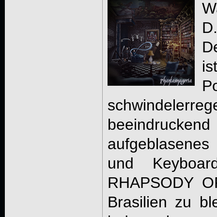
Wa
D.
De
i
P
schwindeler
beeindruckend
aufgeblasenes
und Keyboa
RHAPSODY OF
Brasilien zu b