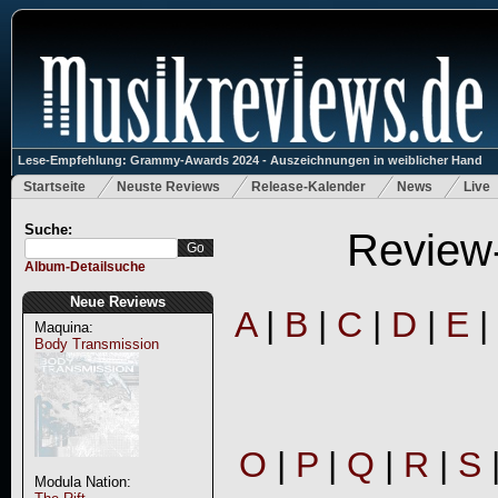
Lese-Empfehlung: Grammy-Awards 2024 - Auszeichnungen in weiblicher Hand
Startseite
Neuste Reviews
Release-Kalender
News
Live
Suche:
Review-
Album-Detailsuche
Neue Reviews
A
|
B
|
C
|
D
|
E
|
Maquina:
Body Transmission
O
|
P
|
Q
|
R
|
S
Modula Nation: