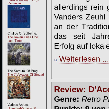
Remaster
allerdings rein 
Vanders Zeuhl 
an der Traditio
Chalice Of Suffering:
das seit Jahr
The Raven Cries One
Last Time
Erfolg auf lokal
Weiterlesen ...
The Samurai Of Prog:
The 7 Voyages Of Sinbad
Review: D'Acc
Genre:
Retro P
Various Artists:
Punkte: 9 von 
Unvorherhörbar – 30