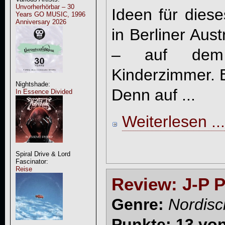
Unvorherhörbar – 30
Ideen für dies
Years GO MUSIC, 1996
Anniversary 2026
in Berliner Aus
– auf dem
Kinderzimmer. E
Nightshade:
Denn auf ...
In Essence Divided
Weiterlesen ...
Spiral Drive & Lord
Fascinator:
Reise
Review: J-P P
Genre:
Nordisc
Punkte: 13 vo