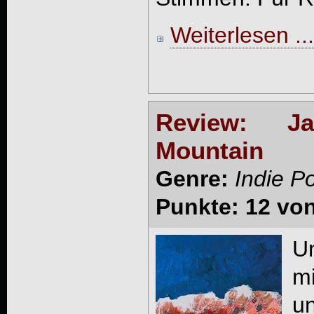
Weiterlesen ...
Review: J
Mountain
Genre:
Indie P
Punkte: 12 vo
U
mi
un