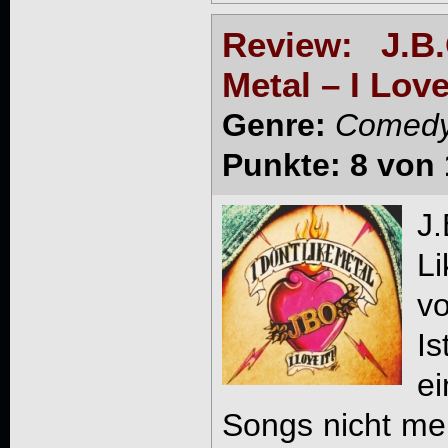
Review: J.B
Metal – I Love
Genre:
Comedy
Punkte: 8 von 
J.
Li
v
Is
ei
Songs nicht meh