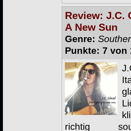
Review: J.C. 
A New Sun
Genre:
Souther
Punkte: 7 von 
J
I
g
L
kl
richtig south