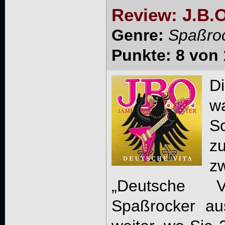
Review: J.B.O
Genre:
Spaßro
Punkte: 8 von 
D
w
S
z
z
„Deutsche 
Spaßrocker au