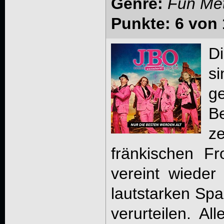
Genre:
Fun Met
Punkte: 6 von 
D
si
g
Be
z
fränkischen Fr
vereint wieder
lautstarken Spa
verurteilen. Al