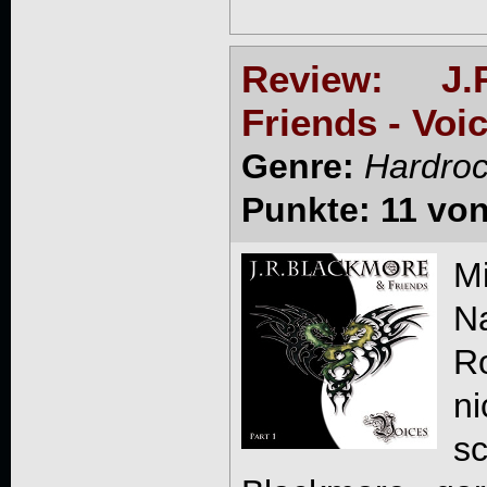
Review: J
Friends - Voi
Genre:
Hardroc
Punkte: 11 von
M
N
Ro
ni
s