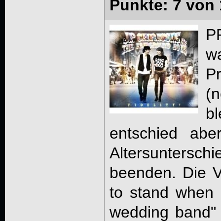
Punkte: 7 von 
P
w
Pr
(
bl
entschied ab
Altersuntersch
beenden. Die V
to stand when 
wedding band" s