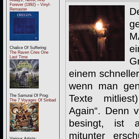
Forever (1992) – Vinyl-
D
Remaster
g
M
e
Chalice Of Suffering:
The Raven Cries One
Last Time
G
einem schneller 
wenn man gena
Texte mitlies
The Samurai Of Prog:
The 7 Voyages Of Sinbad
Again“. Denn v
besingt, ist a
mitunter ersch
Various Artists: