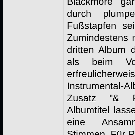
Blackmore gar
durch plump
Fußstapfen sei
Zumindestens n
dritten Album d
als beim Vor
erfreuliche
Instrumental-
Zusatz "& F
Albumtitel las
eine Ansamm
Stimmen. Für Ro