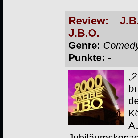
Review: J.
J.B.O.
Genre:
Comedy
Punkte: -
„2
br
d
Kö
A
Jubiläumskonz