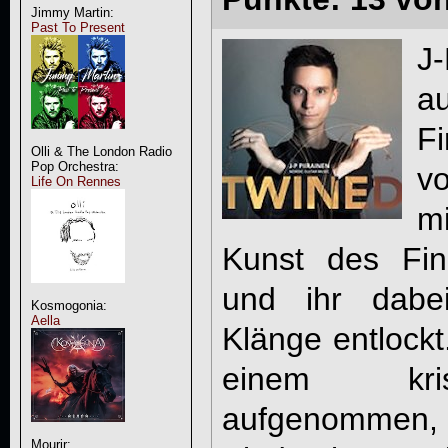
Jimmy Martin:
Past To Present
J
a
Fi
Olli & The London Radio
Pop Orchestra:
v
Life On Rennes
mi
Kunst des Fing
und ihr dabei
Kosmogonia:
Aella
Klänge entlockt
einem kris
aufgenommen,
Mourir: