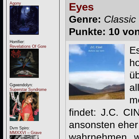
Eyes
Agony
Genre:
Classic
Punkte: 10 vo
Horrifier:
Revelations Of Gore
E
h
ü
a
Ggwendolyn:
Superstar Syndrome
m
findet: J.C. CI
ansonsten eher
Dvm Spiro:
MMXXVI – Grave
wahrnehmen wü