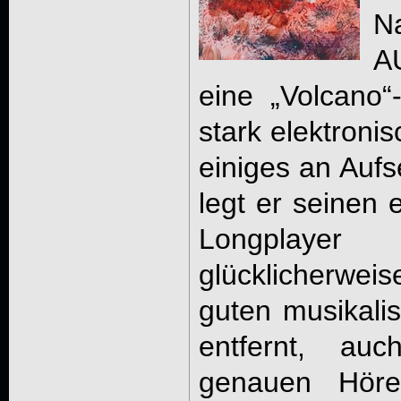
N
A
eine „Volcano“
stark elektroni
einiges an Aufs
legt er seinen 
Longplaye
glücklicherwei
guten musikali
entfernt, a
genauen Höre