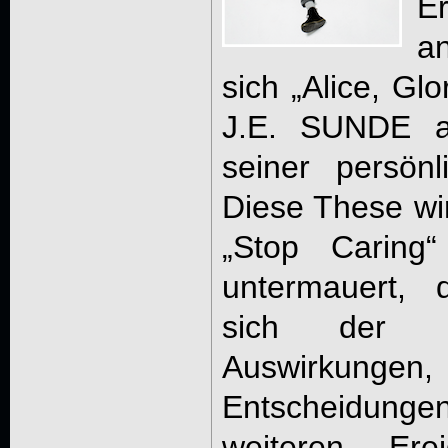
E
a
sich „Alice, Glo
J.E. SUNDE a
seiner persönl
Diese These wi
„Stop Caring“
untermauert, 
sich der 
Auswirkunge
Entscheidunge
weiteren Ere