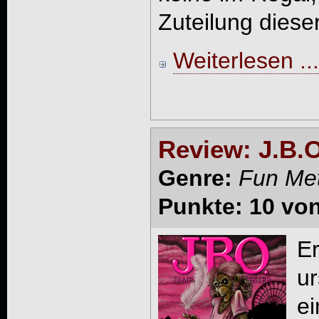
Zuteilung dieser 
Weiterlesen ...
Review: J.B.O
Genre:
Fun Met
Punkte: 10 vo
E
u
e