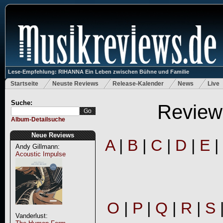
Lese-Empfehlung: RIHANNA Ein Leben zwischen Bühne und Familie
Startseite
Neuste Reviews
Release-Kalender
News
Live
Suche:
Review-
Album-Detailsuche
Neue Reviews
A
|
B
|
C
|
D
|
E
|
Andy Gillmann:
Acoustic Impulse
O
|
P
|
Q
|
R
|
S
Vanderlust: