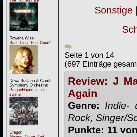
The Human Farm
Sonstige
Sch
Rowena Wise:
Bad Things Feel Good*
Seite 1 von 14
(697 Einträge gesam
Review: J Ma
Dewa Budjana & Czech
Symphony Orchestra:
Again
PragueNayama – die
zweite
Genre:
Indie-
Rock, Singer/So
Punkte: 11 von
Oregon:
Always, Never, And