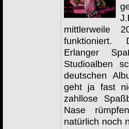
g
J
mittlerweile 
funktioniert
Erlanger Spa
Studioalben s
deutschen Alb
geht ja fast n
zahllose Spaßb
Nase rümpfe
natürlich noch 