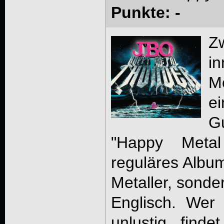
Punkte: -
Z
i
Mo
ei
G
"Happy Metal
reguläres Albu
Metaller, sonder
Englisch. Wer
unlustig find